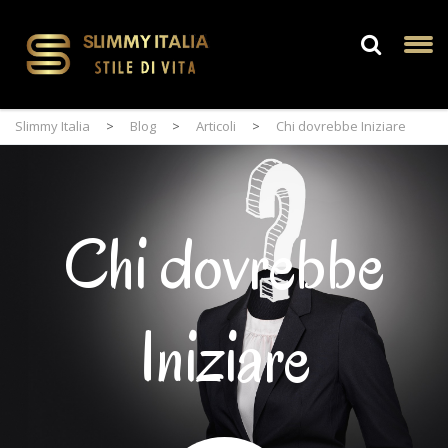
Slimmy Italia
>
Blog
>
Articoli
>
Chi dovrebbe Iniziare
Chi dovrebbe
Iniziare