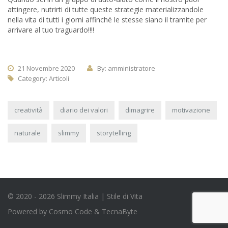
attingere, nutrirti di tutte queste strategie materializzandole
nella vita di tutti i giorni affinché le stesse siano il tramite per
arrivare al tuo traguardo!!!!
21 Novembre 2020
By: amministratore
Category:
Articoli
creatività
diario dei valori
dimagrire
motivazione
naturale
slimmy
storytelling
© 2020 - 2026 Slimmy Italia | Stile di Vita
Powered by
Cosmo Code
&
TecnaByte