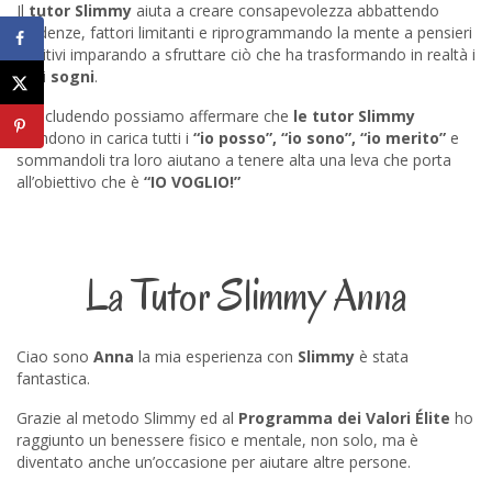
Il
tutor Slimmy
aiuta a creare consapevolezza abbattendo
credenze, fattori limitanti e riprogrammando la mente a pensieri
positivi imparando a sfruttare ciò che ha trasformando in realtà i
suoi
sogni
.
Concludendo possiamo affermare che
le tutor Slimmy
prendono in carica tutti i
“io posso”, “io sono”, “io merito”
e
sommandoli tra loro aiutano a tenere alta una leva che porta
all’obiettivo che è
“IO VOGLIO!”
La Tutor Slimmy Anna
Ciao sono
Anna
la mia esperienza con
Slimmy
è stata
fantastica.
Grazie al metodo Slimmy ed al
Programma dei Valori Élite
ho
raggiunto un benessere fisico e mentale, non solo, ma è
diventato anche un’occasione per aiutare altre persone.