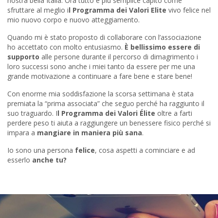
nostra bella Italia. Ora tutto è più semplice capito come
sfruttare al meglio i
l Programma dei Valori Elite
vivo felice nel
mio nuovo corpo e nuovo atteggiamento.
Quando mi è stato proposto di collaborare con l’associazione
ho accettato con molto entusiasmo.
È bellissimo essere di
supporto
alle persone durante il percorso di dimagrimento i
loro successi sono anche i miei tanto da essere per me una
grande motivazione a continuare a fare bene e stare bene!
Con enorme mia soddisfazione la scorsa settimana è stata
premiata la “prima associata” che seguo perché ha raggiunto il
suo traguardo. I
l Programma dei Valori Élite
oltre a farti
perdere peso ti aiuta a raggiungere un benessere fisico perché si
impara a
mangiare in maniera più sana
.
Io sono una persona
felice
, cosa aspetti a cominciare e ad
esserlo
anche tu?