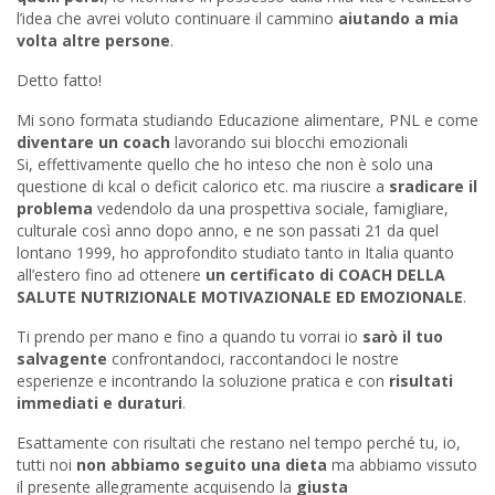
l’idea che avrei voluto continuare il cammino
aiutando a mia
volta altre persone
.
Detto fatto!
Mi sono formata studiando Educazione alimentare, PNL e come
diventare un coach
lavorando sui blocchi emozionali
Si, effettivamente quello che ho inteso che non è solo una
questione di kcal o deficit calorico etc. ma riuscire a
sradicare il
problema
vedendolo da una prospettiva sociale, famigliare,
culturale così anno dopo anno, e ne son passati 21 da quel
lontano 1999, ho approfondito studiato tanto in Italia quanto
all’estero fino ad ottenere
un certificato di COACH DELLA
SALUTE NUTRIZIONALE MOTIVAZIONALE ED EMOZIONALE
.
Ti prendo per mano e fino a quando tu vorrai io
sarò il tuo
salvagente
confrontandoci, raccontandoci le nostre
esperienze e incontrando la soluzione pratica e con
risultati
immediati e duraturi
.
Esattamente con risultati che restano nel tempo perché tu, io,
tutti noi
non abbiamo seguito una dieta
ma abbiamo vissuto
il presente allegramente acquisendo la
giusta