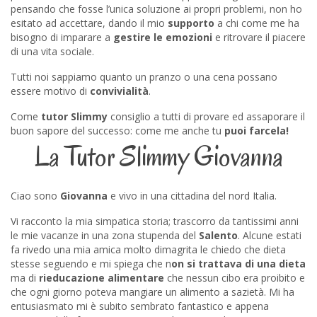
pensando che fosse l’unica soluzione ai propri problemi, non ho
esitato ad accettare, dando il mio
supporto
a chi come me ha
bisogno di imparare a
gestire le emozioni
e ritrovare il piacere
di una vita sociale.
Tutti noi sappiamo quanto un pranzo o una cena possano
essere motivo di
convivialità
.
Come
tutor Slimmy
consiglio a tutti di provare ed assaporare il
buon sapore del successo: come me anche tu
puoi farcela!
La Tutor Slimmy Giovanna
Ciao sono
Giovanna
e vivo in una cittadina del nord Italia.
Vi racconto la mia simpatica storia; trascorro da tantissimi anni
le mie vacanze in una zona stupenda del
Salento
. Alcune estati
fa rivedo una mia amica molto dimagrita le chiedo che dieta
stesse seguendo e mi spiega che n
on si trattava di una dieta
ma di
rieducazione
alimentare
che nessun cibo era proibito e
che ogni giorno poteva mangiare un alimento a sazietà. Mi ha
entusiasmato mi è subito sembrato fantastico e appena