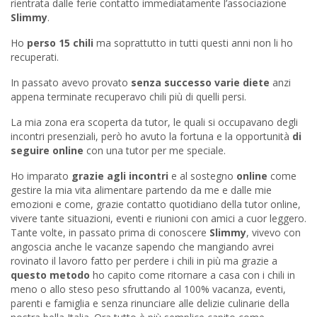
rientrata dalle ferie contatto immediatamente l’associazione
Slimmy
.
Ho
perso 15 chili
ma soprattutto in tutti questi anni non li ho
recuperati.
In passato avevo provato
senza successo varie diete
anzi
appena terminate recuperavo chili più di quelli persi.
La mia zona era scoperta da tutor, le quali si occupavano degli
incontri presenziali, però ho avuto la fortuna e la opportunità
di
seguire online
con una tutor per me speciale.
Ho imparato
grazie agli incontri
e al sostegno
online
come
gestire la mia vita alimentare partendo da me e dalle mie
emozioni e come, grazie contatto quotidiano della tutor online,
vivere tante situazioni, eventi e riunioni con amici a cuor leggero.
Tante volte, in passato prima di conoscere
Slimmy
, vivevo con
angoscia anche le vacanze sapendo che mangiando avrei
rovinato il lavoro fatto per perdere i chili in più ma grazie a
questo metodo
ho capito come ritornare a casa con i chili in
meno o allo steso peso sfruttando al 100% vacanza, eventi,
parenti e famiglia e senza rinunciare alle delizie culinarie della