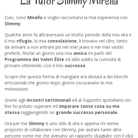
La Tutor Slimmy Mirella
Ciao, sono
Mirella
e voglio raccontarvi la mia esperienza con
Slimmy
.
Qualche anno fa attraversavo un brutto periodo della mia vita e
il mio
rifugio
, la mia
consolazione
, li trovavo nel cibo, tanto
da arrivare a non entrare più nei miei jeans e nei miei vestiti
preferiti, finché un giorno una mia
amica
mi parlò del
Programma dei Valori Élite
ed ebbi subito la curiosità di
provare ottenendo così il mio
successo
.
Scoprii che questa forma di mangiare era dovuta a dei blocchi
emozionali che giorno dopo giorno oscuravano le mie
motivazioni.
Grazie agli
incontri settimanali
ed al Supporto quotidiano on-
line ho potuto superare ed
imparare tante cose su me
stessa
raggiungendo un
grande successo personale.
Ora per me
Slimmy
è uno stile di vita e appena mi venne
proposto di collaborare con Slimmy, per aiutare tante altre
persone come me che avevano un rapporto sbagliato con il cibo