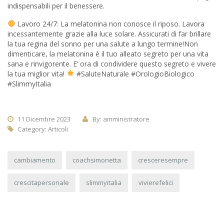
indispensabili per il benessere.
Lavoro 24/7: La melatonina non conosce il riposo. Lavora
incessantemente grazie alla luce solare. Assicurati di far brillare
la tua regina del sonno per una salute a lungo termine!
Non
dimenticare, la melatonina è il tuo alleato segreto per una vita
sana e rinvigorente. E’ ora di condividere questo segreto e vivere
la tua miglior vita!
#SaluteNaturale #OrologioBiologico
#SlimmyItalia
11 Dicembre 2023
By: amministratore
Category:
Articoli
cambiamento
coachsimonetta
cresceresempre
crescitapersonale
slimmyitalia
vivierefelici