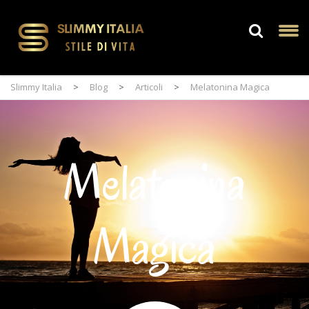
Slimmy Italia
>
Blog
>
Articoli
>
Melatonina Magica
Melatonina
Magica