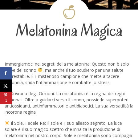
Melatonina Magica
Immergiamoci nei segreti della melatonina! Questo non è solo
l’eroe del sonno
, ma anche il tuo scudiero per una salute
inarrestabile. È il misterioso campione che mette a tacere
l’insonnia, sfida l’infiammazione e combatte lo stress.
Sovrana degli Ormoni: La melatonina è la regina dei regni
ormonali. Oltre a guidarci verso il sonno, possiede superpoteri
1
antiossidanti, antinfiammatori e antidiabetici. La sua versatilità la
incorona regina!
Il Sole, Fedele Re: Il sole è il suo alleato segreto. La luce
solare è il suo magico scettro che innalza la produzione di
melatonina nel nostro corpo. Sole e melatonina sono compagni