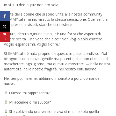
Io sì. E ti dirò di più: non ero sola.
Molte delle donne che si sono unite alla nostra community
SLIMMYitalia hanno vissuto la stessa sensazione. Quel sentirsi
compresse, invisibili, stanche di resistere.
Eppure, dentro ognuna di noi, c’è una forza che aspetta di
essere scelta. Una voce che dice: “Non voglio solo esistere.
1
Voglio espandermi. Voglio fiorire.”
SLIMMYitalia è nata proprio da questo impulso condiviso. Dal
bisogno di uno spazio gentile ma potente, che non ci chieda di
mascherarci ogni giorno, ma ci inviti a mostrarci — nella nostra
autenticità, nelle nostre fragilità, nel nostro entusiasmo.
Nel tempo, insieme, abbiamo imparato a porci domande
nuove:
Questo mi rappresenta?
Mi accende o mi svuota?
Sto coltivando una versione viva di me… o solo quella