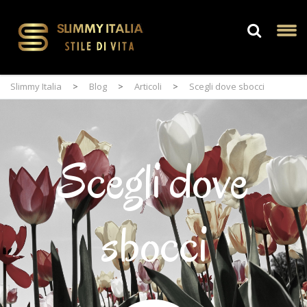
Slimmy Italia
>
Blog
>
Articoli
>
Scegli dove sbocci
Scegli dove
sbocci